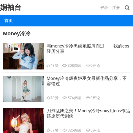
娴袖台
登录
注册
首页
Money冷冷
与money冷冷黑旗袍擦肩而过——我的cos
经历分享
48
赞
308
阅读
0
评论
Money冷冷辉夜姬巫女最新作品分享，不
容错过
70
赞
574
阅读
0
评论
刀剑乱舞之美！Money冷冷soxy用cos作品
还原历代剑侠
67
赞
325
阅读
0
评论