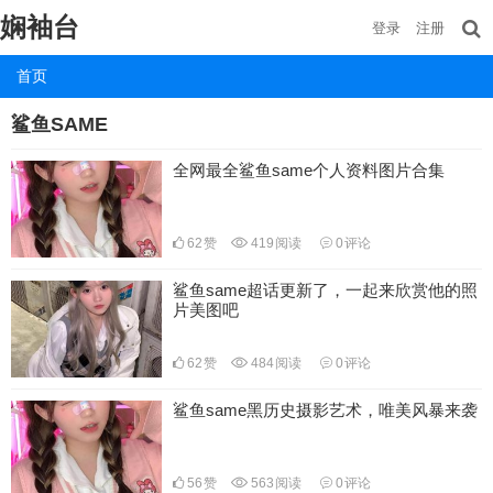
娴袖台
登录
注册
首页
鲨鱼SAME
全网最全鲨鱼same个人资料图片合集
62
赞
419
阅读
0
评论
鲨鱼same超话更新了，一起来欣赏他的照
片美图吧
62
赞
484
阅读
0
评论
鲨鱼same黑历史摄影艺术，唯美风暴来袭
56
赞
563
阅读
0
评论