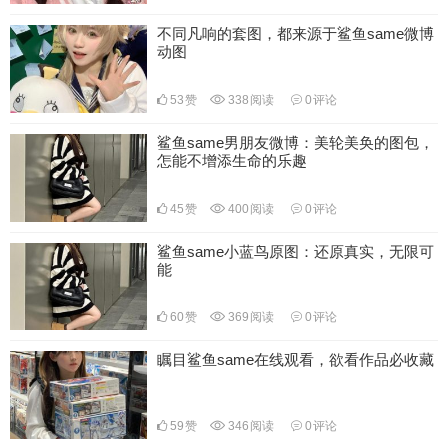
不同凡响的套图，都来源于鲨鱼same微博
动图
53
赞
338
阅读
0
评论
鲨鱼same男朋友微博：美轮美奂的图包，
怎能不增添生命的乐趣
45
赞
400
阅读
0
评论
鲨鱼same小蓝鸟原图：还原真实，无限可
能
60
赞
369
阅读
0
评论
瞩目鲨鱼same在线观看，欲看作品必收藏
59
赞
346
阅读
0
评论