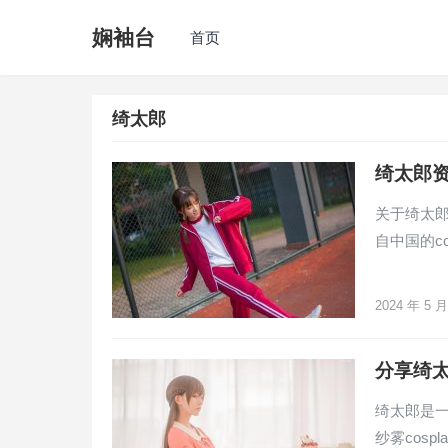
娴袖台
首页
绮太郎
绮太郎资
关于绮太
自中国的c
2024 年 5 
分享绮
绮太郎是一
纱雾cosp