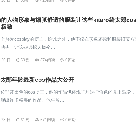
月 28 日
55
赞
428
阅读
0
评论
的人物形象与细腻舒适的服装让这些kitaro绮太郎co
了极致
个热爱cosplay的博主，除此之外，他不仅在形象还原和服装细节方
的功夫，让这些虚拟人物变…
月 26 日
59
赞
374
阅读
0
评论
ro绮太郎年龄最新cos作品大公开
位非常出色的cos博主，他的作品也体现了对这些角色的真正热爱，
呈现出许多精美的作品。他年龄…
月 23 日
61
赞
571
阅读
0
评论