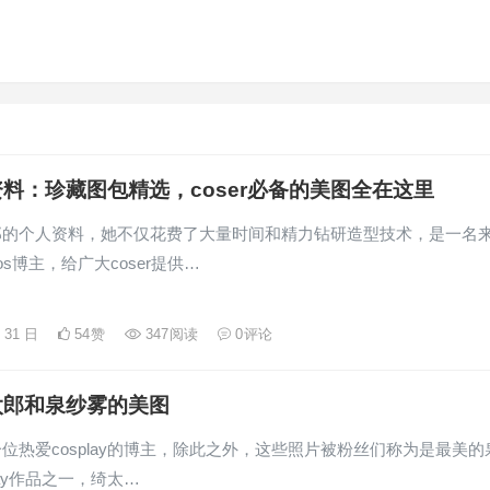
料：珍藏图包精选，coser必备的美图全在这里
郎的个人资料，她不仅花费了大量时间和精力钻研造型技术，是一名
os博主，给广大coser提供…
月 31 日
54
赞
347
阅读
0
评论
太郎和泉纱雾的美图
位热爱cosplay的博主，除此之外，这些照片被粉丝们称为是最美的
lay作品之一，绮太…