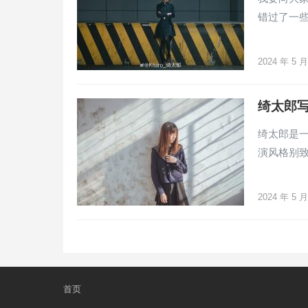
错过了一
2024 年 5 
绮太郎
绮太郎是一
演风格别
2024 年 5 
文
章
分
页
首页