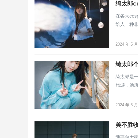
绮太郎c
在各大co
给人一种
2024 年 5 
绮太郎个
绮太郎是
旅游，她
2024 年 5 
美不胜收
我要向大家