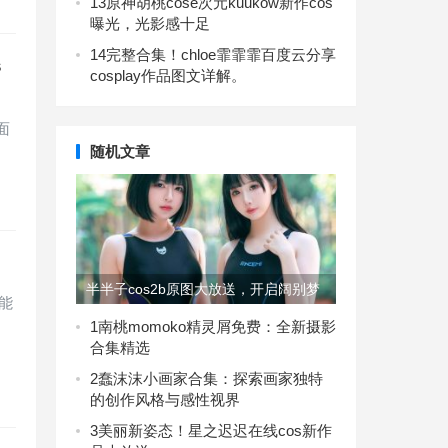
13
原神胡桃cose次元kuukow新作cos
曝光，光影感十足
14
完整合集！chloe霏霏霏百度云分享
s
cosplay作品图文详解。
面
随机文章
半半子cos2b原图大放送，开启阔别梦
能
幻般的瞬间
1
南桃momoko精灵屑免费：全新摄影
合集精选
2
蠢沫沫小画家合集：探索画家独特
的创作风格与感性视界
3
美丽新姿态！星之迟迟在线cos新作