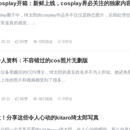
osplay开箱：新鲜上线，cosplay界必关注的独家内
splay圈子中，绮太郎的cosplay作品并不仅仅是静态图片，后期处理
非常逼真的感觉，…
月 20 日
60
赞
335
阅读
0
评论
人资料：不容错过的cos照片无删版
一位备受瞩目的COS博主，绮太郎的真实姓名并不为人所知。她还热
所上传的照片和视频都受到了很多…
月 18 日
56
赞
461
阅读
0
评论
！分享这些令人心动的kitaro绮太郎写真
介绍一个非常可爱的coser——绮太郎，令人心动的瞬间，那么你真