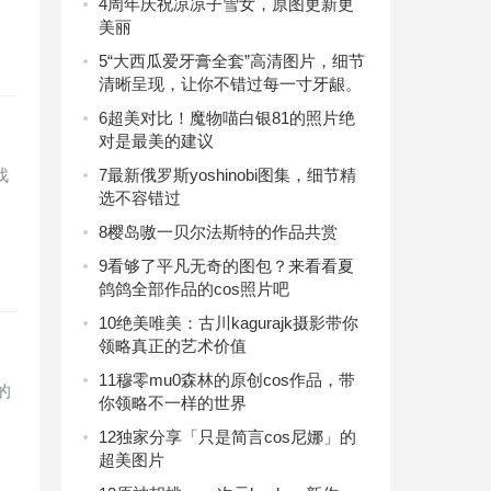
4
周年庆祝凉凉子雪女，原图更新更
美丽
5
“大西瓜爱牙膏全套”高清图片，细节
清晰呈现，让你不错过每一寸牙龈。
6
超美对比！魔物喵白银81的照片绝
对是最美的建议
找
7
最新俄罗斯yoshinobi图集，细节精
选不容错过
8
樱岛嗷一贝尔法斯特的作品共赏
9
看够了平凡无奇的图包？来看看夏
鸽鸽全部作品的cos照片吧
10
绝美唯美：古川kagurajk摄影带你
领略真正的艺术价值
11
穆零mu0森林的原创cos作品，带
的
你领略不一样的世界
12
独家分享「只是简言cos尼娜」的
超美图片