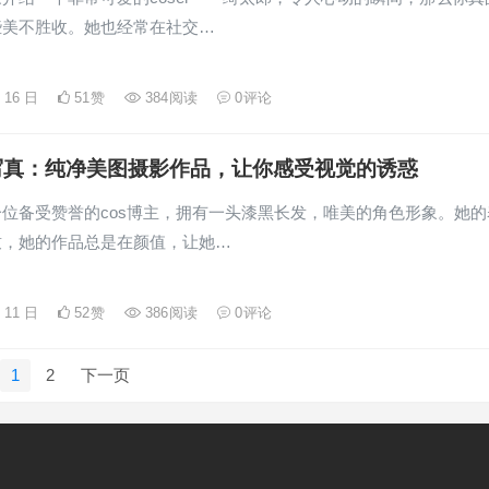
些美不胜收。她也经常在社交…
月 16 日
51
赞
384
阅读
0
评论
写真：纯净美图摄影作品，让你感受视觉的诱惑
位备受赞誉的cos博主，拥有一头漆黑长发，唯美的角色形象。她的
致，她的作品总是在颜值，让她…
月 11 日
52
赞
386
阅读
0
评论
1
2
下一页