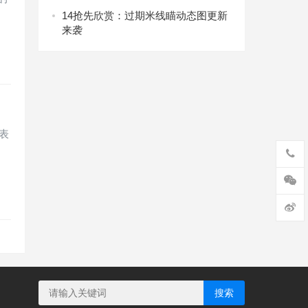
14
抢先欣赏：过期米线瞄动态图更新
来袭
表
搜索