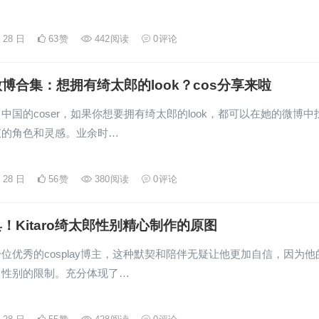
月 28 日
63
赞
442
阅读
0
评论
博合集：想拥有绮太郎的look？cos分享来啦
中国的coser，如果你想要拥有绮太郎的look，都可以在她的微博中
仪的角色和灵感。业余时…
月 28 日
56
赞
380
阅读
0
评论
！Kitaro绮太郎性别精心制作的原图
位优秀的cosplay博主，这种默契和陪伴无疑让他更加自信，因为他
了性别的限制。充分体现了…