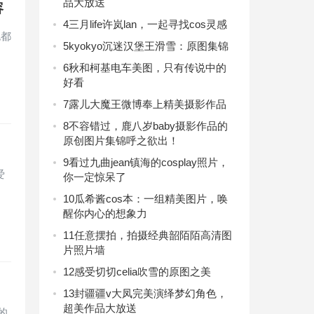
品大放送
容
4
三月life许岚lan，一起寻找cos灵感
也都
5
kyokyo沉迷汉堡王滑雪：原图集锦
6
秋和柯基电车美图，只有传说中的
好看
7
露儿大魔王微博奉上精美摄影作品
8
不容错过，鹿八岁baby摄影作品的
原创图片集锦呼之欲出！
9
看过九曲jean镇海的cosplay照片，
爱
你一定惊呆了
10
瓜希酱cos本：一组精美图片，唤
醒你内心的想象力
11
任意摆拍，拍摄经典韶陌陌高清图
片照片墙
12
感受切切celia吹雪的原图之美
13
封疆疆v大凤完美演绎梦幻角色，
超美作品大放送
的