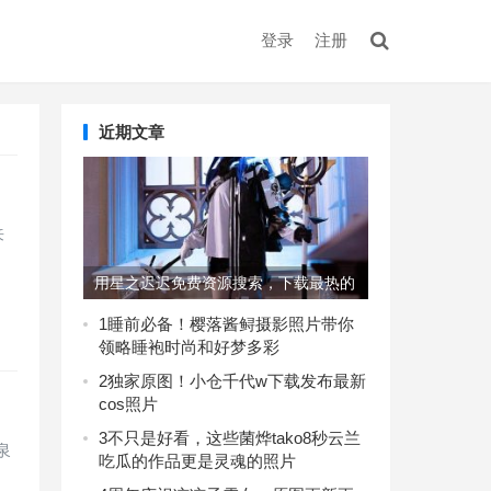
登录
注册
近期文章
来
用星之迟迟免费资源搜索，下载最热的
美图集
1
睡前必备！樱落酱鲟摄影照片带你
领略睡袍时尚和好梦多彩
2
独家原图！小仓千代w下载发布最新
cos照片
3
不只是好看，这些菌烨tako8秒云兰
泉
吃瓜的作品更是灵魂的照片