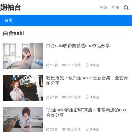
娴袖台
登录
注册
首页
白金saki
白金saki收费图精选cos作品分享
53
赞
337
阅读
0
评论
轻松抢先下载白金sakijk更新合集，全套原
图分享
47
赞
288
阅读
0
评论
“白金saki解压密码”来袭：非常精选的cos
合集分享
59
赞
402
阅读
0
评论