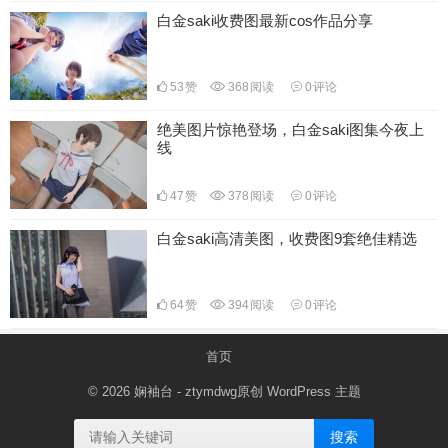
白金saki收费图最新cos作品分享
53
赞
368
阅读
0
评论
绝美图片惊艳登场，白金saki图集今夜上
线
47
赞
378
阅读
0
评论
白金saki高清美图，收费图9套绝佳精选
64
赞
394
阅读
0
评论
首页
© 2026
娴袖台
- ztymdwg原创
WordPress 主题
搜索