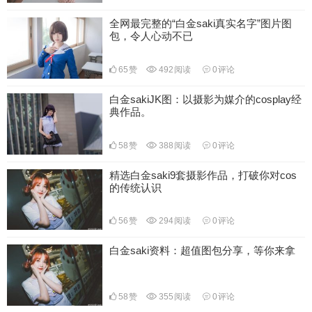
全网最完整的“白金saki真实名字”图片图
包，令人心动不已
65
赞
492
阅读
0
评论
白金sakiJK图：以摄影为媒介的cosplay经
典作品。
58
赞
388
阅读
0
评论
精选白金saki9套摄影作品，打破你对cos
的传统认识
56
赞
294
阅读
0
评论
白金saki资料：超值图包分享，等你来拿
58
赞
355
阅读
0
评论