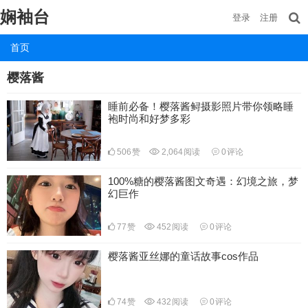
娴袖台
登录
注册
首页
樱落酱
睡前必备！樱落酱鲟摄影照片带你领略睡
袍时尚和好梦多彩
506
赞
2,064
阅读
0
评论
100%糖的樱落酱图文奇遇：幻境之旅，梦
幻巨作
77
赞
452
阅读
0
评论
樱落酱亚丝娜的童话故事cos作品
74
赞
432
阅读
0
评论