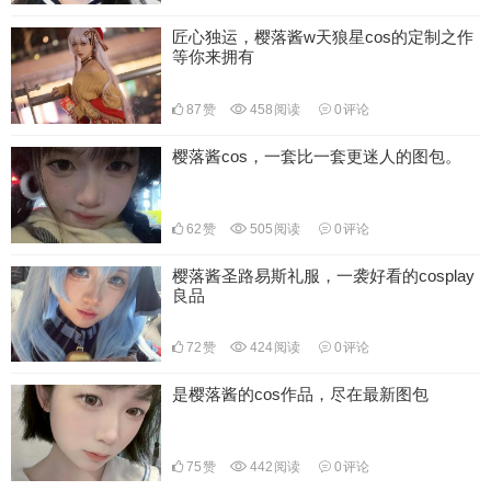
匠心独运，樱落酱w天狼星cos的定制之作
等你来拥有
87
赞
458
阅读
0
评论
樱落酱cos，一套比一套更迷人的图包。
62
赞
505
阅读
0
评论
樱落酱圣路易斯礼服，一袭好看的cosplay
良品
72
赞
424
阅读
0
评论
是樱落酱的cos作品，尽在最新图包
75
赞
442
阅读
0
评论