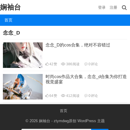
娴袖台
登录
注册
首页
念念_D
念念_D的cos合集，绝对不容错过
42
赞
386
阅读
0
评论
时尚cos作品大合集，念念_d合集为你打造
视觉盛宴
64
赞
412
阅读
0
评论
首页
© 2026
娴袖台
- ztymdwg原创
WordPress 主题