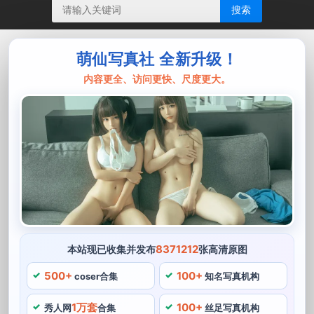
搜索
萌仙写真社 全新升级！
内容更全、访问更快、尺度更大。
8371212
本站现已收集并发布
张高清原图
500+
100+
coser合集
知名写真机构
1万套
100+
秀人网
合集
丝足写真机构