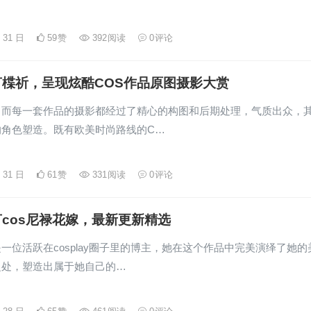
月 31 日
59
赞
392
阅读
0
评论
言楪祈，呈现炫酷COS作品原图摄影大赏
，而每一套作品的摄影都经过了精心的构图和后期处理，气质出众，
的角色塑造。既有欧美时尚路线的C…
月 31 日
61
赞
331
阅读
0
评论
cos尼禄花嫁，最新更新精选
一位活跃在cosplay圈子里的博主，她在这个作品中完美演绎了她的
之处，塑造出属于她自己的…