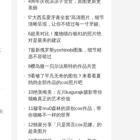
4
周年庆祝凉凉子雪女，原图更新更
美丽
5
“大西瓜爱牙膏全套”高清图片，细节
清晰呈现，让你不错过每一寸牙龈。
6
超美对比！魔物喵白银81的照片绝
对是最美的建议
其
7
最新俄罗斯yoshinobi图集，细节精
选不容错过
8
樱岛嗷一贝尔法斯特的作品共赏
9
看够了平凡无奇的图包？来看看夏
鸽鸽全部作品的cos照片吧
10
绝美唯美：古川kagurajk摄影带你
领略真正的艺术价值
11
穆零mu0森林的原创cos作品，带
美
你领略不一样的世界
12
独家分享「只是简言cos尼娜」的
超美图片