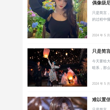
偶像级尼
只是简言，
的过程中
2024 年 5 
只是简言
今天要给大
暗系，那
2024 年 5 
难以置
只是简言