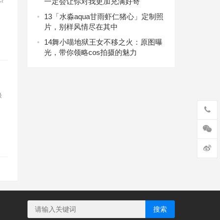
一定会让你对我更加充满好奇
13
「水淼aqua甘雨虾仁猪心」定制照
片，别样风情尽在其中
14
舞小喵地狱王女不移之火：原图曝
光，带你领略cos拍摄的魅力
禄
搜索