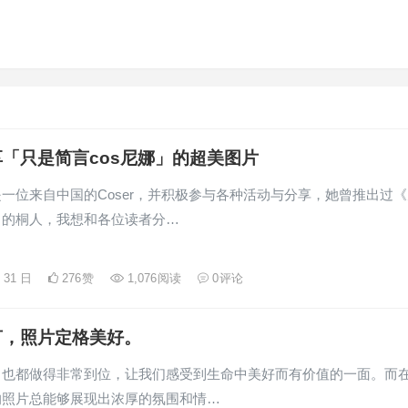
「只是简言cos尼娜」的超美图片
一位来自中国的Coser，并积极参与各种活动与分享，她曾推出过《
中的桐人，我想和各位读者分…
月 31 日
276
赞
1,076
阅读
0
评论
言，照片定格美好。
，也都做得非常到位，让我们感受到生命中美好而有价值的一面。而
的照片总能够展现出浓厚的氛围和情…