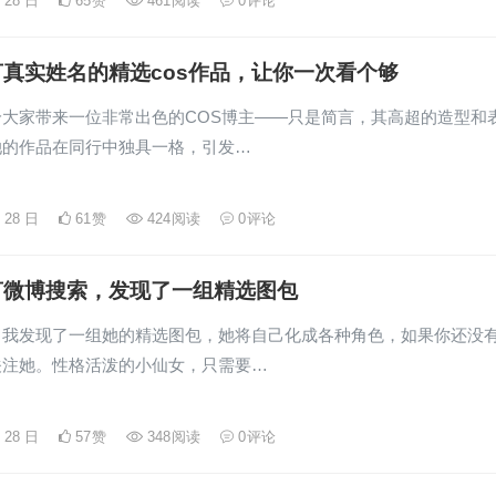
月 28 日
65
赞
461
阅读
0
评论
真实姓名的精选cos作品，让你一次看个够
给大家带来一位非常出色的COS博主——只是简言，其高超的造型和
她的作品在同行中独具一格，引发…
月 28 日
61
赞
424
阅读
0
评论
言微博搜索，发现了一组精选图包
，我发现了一组她的精选图包，她将自己化成各种角色，如果你还没
关注她。性格活泼的小仙女，只需要…
月 28 日
57
赞
348
阅读
0
评论