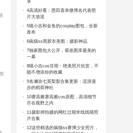
享
4
高清好看：恩田直幸微博名代表照
演
片大放送
5
喵小吉和金鱼的cosplay图包，全新
发布
6
疯猫ss黑胶衣美图：摄影神品
7
独家图包大公开，晕崽图库最美的
一幕
8
喵小吉cos甘雨：绝美照片欣赏，不
能不增添你的收藏
黑
9
名濑弥七英梨梨合集更新：流浪漫
步的稻荷神社
10
赛高酱赛高酱cos原图，高清细节
尽在视野之内
11
摄影师拍摄的网红过期米线线喵照
片合集
12
这些精选的疯猫ss赛博少女照片，
热