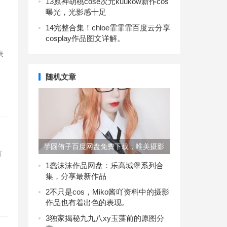
13
原神胡桃cose次元kuukow新作cos
曝光，光影感十足
14
完整合集！chloe霏霏霏百度云分享
cosplay作品图文详解。
表
随机文章
芋圆侑子百度网盘免费下载，唯美摄影
有
作品图包打包送
1
蠢沫沫作品网盘：乐高城堡系列合
集，分享最新作品
2
不只是cos，Miko酱吖资料中的摄影
作品也有着出色的表现。
3
独家揭秘九九八xy玉藻前的原图分