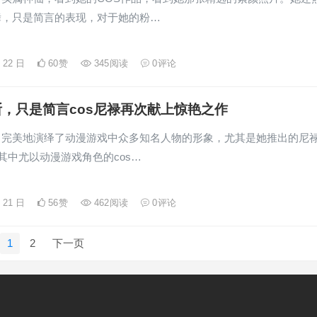
舞，只是简言的表现，对于她的粉…
月 22 日
60
赞
345
阅读
0
评论
，只是简言cos尼禄再次献上惊艳之作
，完美地演绎了动漫游戏中众多知名人物的形象，尤其是她推出的尼
，其中尤以动漫游戏角色的cos…
月 21 日
56
赞
462
阅读
0
评论
1
2
下一页