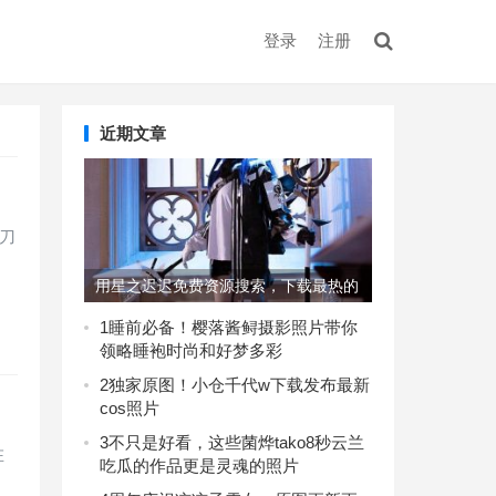
登录
注册
近期文章
刀
用星之迟迟免费资源搜索，下载最热的
美图集
1
睡前必备！樱落酱鲟摄影照片带你
领略睡袍时尚和好梦多彩
2
独家原图！小仓千代w下载发布最新
cos照片
3
不只是好看，这些菌烨tako8秒云兰
在
吃瓜的作品更是灵魂的照片