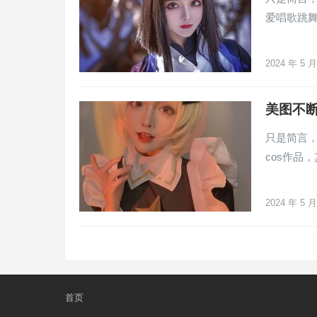
爱唱歌跳
2024 年 5 
美图不断
只是简言
cos作品
2024 年 5 
文
章
分
页
首页