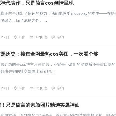
禄代表作，只是简言cos倾情呈现
真正的呈现出了角色的魅力，我们能感受到cosplay的本质——在扮
慢慢融入，除了尼禄之外。…
月 25 日
60
赞
362
阅读
0
评论
黑历史：搜集全网最热cos美图，一次看个够
家介绍的是cos博主只是简言，不管是小清新的治愈系还是重口味的
么赶快去她的社交媒体上看看吧…
月 23 日
52
赞
331
阅读
0
评论
信！只是简言的素颜照片精选实属神仙
，实属神仙，看到她的COS作品，看到她那张精选的素颜照片。她还