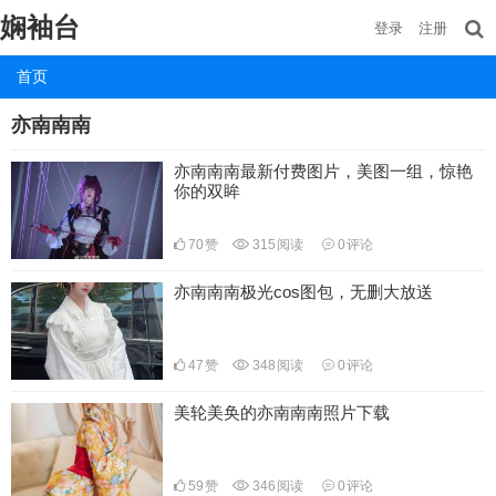
娴袖台
登录
注册
首页
亦南南南
亦南南南最新付费图片，美图一组，惊艳
你的双眸
70
赞
315
阅读
0
评论
亦南南南极光cos图包，无删大放送
47
赞
348
阅读
0
评论
美轮美奂的亦南南南照片下载
59
赞
346
阅读
0
评论