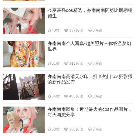
今夏最强cos精选，亦南南南阿努比斯栩栩
如生
43
赞
337
阅读
0
评论
亦南南南个人写真-超美照片带你畅游梦幻
世界
51
赞
313
阅读
0
评论
亦南南南高清无水印，抖音热门cos摄影师
的新作品发布
54
赞
480
阅读
0
评论
亦南南南图集：近期最火的cos作品图片，
每天与您分享
63
赞
368
阅读
0
评论