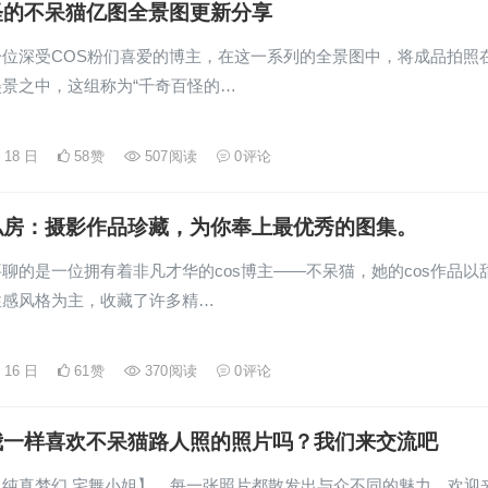
怪的不呆猫亿图全景图更新分享
一位深受COS粉们喜爱的博主，在这一系列的全景图中，将成品拍照
景之中，这组称为“千奇百怪的…
月 18 日
58
赞
507
阅读
0
评论
私房：摄影作品珍藏，为你奉上最优秀的图集。
聊的是一位拥有着非凡才华的cos博主——不呆猫，她的cos作品以
性感风格为主，收藏了许多精…
月 16 日
61
赞
370
阅读
0
评论
我一样喜欢不呆猫路人照的照片吗？我们来交流吧
：纯真梦幻 宅舞小姐】，每一张照片都散发出与众不同的魅力，欢迎