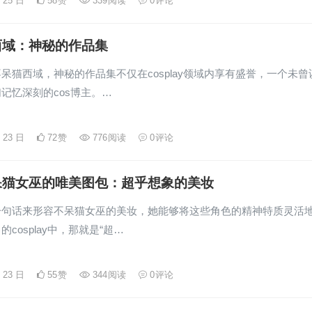
月 25 日
58
赞
339
阅读
0
评论
西域：神秘的作品集
呆猫西域，神秘的作品集不仅在cosplay领域内享有盛誉，一个未曾
记忆深刻的cos博主。…
月 23 日
72
赞
776
阅读
0
评论
呆猫女巫的唯美图包：超乎想象的美妆
一句话来形容不呆猫女巫的美妆，她能够将这些角色的精神特质灵活
cosplay中，那就是“超…
月 23 日
55
赞
344
阅读
0
评论