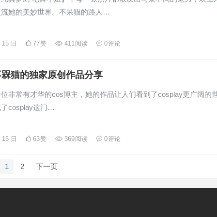
交流她的美妙世界。不呆猫的路人…
月 15 日
77
赞
411
阅读
0
评论
不槑猫的独家原创作品分享
位非常有才华的cos博主，她的作品让人们看到了cosplay更广阔的
cosplay这门…
月 15 日
63
赞
369
阅读
0
评论
1
2
下一页