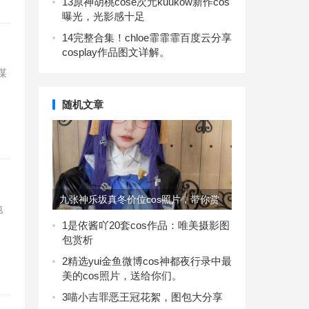
13
原神胡桃cose次元kuukow新作cos
曝光，光影感十足
14
完整合集！chloe霏霏霏百度云分享
cosplay作品图文详解。
谋
随机文章
九张神乐坂真冬价位cos照片，带你赏
地
美。
1
是依酱吖20套cos作品：唯美摄影图
包赏析
2
精选yui金鱼微博cos神都夜行录中最
美的cos照片，送给你们。
3
喵小吉罪恶王冠花絮，图包大分享