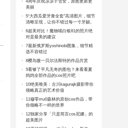
4
周年庆祝凉凉子雪女，原图更新更
美丽
5
“大西瓜爱牙膏全套”高清图片，细节
清晰呈现，让你不错过每一寸牙龈。
6
超美对比！魔物喵白银81的照片绝
对是最美的建议
一
7
最新俄罗斯yoshinobi图集，细节精
选不容错过
8
樱岛嗷一贝尔法斯特的作品共赏
9
看够了平凡无奇的图包？来看看夏
鸽鸽全部作品的cos照片吧
10
绝美唯美：古川kagurajk摄影带你
领略真正的艺术价值
11
穆零mu0森林的原创cos作品，带
你领略不一样的世界
12
独家分享「只是简言cos尼娜」的
超美图片