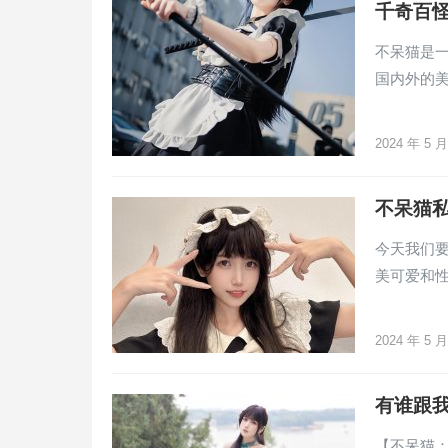
千奇百
不呆猫是
国内外的美
2024 年 5 
不呆猫
今天我们要
美可爱和
2024 年 5 
有谁跟
【不呆猫