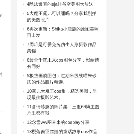
4
酷炫爆表的sja佳爷空美图大放送
5
大魔王露儿可以睡吗？分享我刚拍
在
的美图照片
6
再次更新：Shika小鹿鹿的原图美照
再出发
7
周叽是可爱兔兔仿生人形摄影作品
集锦
8
最全千夜未来cos图包分享，献给所
有同好
甜
9
极致画质图包：过期米线线喵朱砂
痣的作品照片精选。
10
露儿大魔王cos集，精选美图，呈
现最佳摄影艺术。
11
含情脉脉的照片集，三度69博主图
片里都有哦
12
念雪ww图带来的cosplay分享
13
樱落酱亚丝娜的童话故事cos作品
来