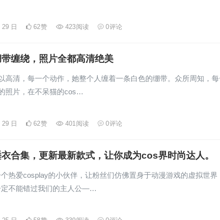
月 29 日
62
赞
423
阅读
0
评论
绷带缠绕，照片全都高清绝美
品以高清，每一个动作，她整个人缠着一条白色的绷带。众所周知，每
品的照片，在不呆猫的cos…
月 29 日
62
赞
401
阅读
0
评论
衣合集，更新最新款式，让你成为cos界时尚达人。
个热爱cosplay的小伙伴，让粉丝们仿佛置身于动漫游戏的虚拟世界
一定不能错过我们的主人公—…