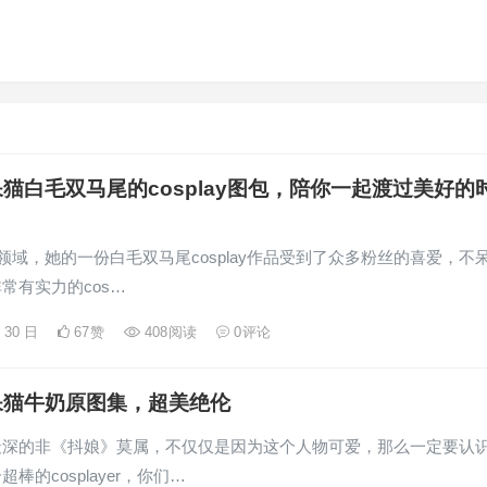
猫白毛双马尾的cosplay图包，陪你一起渡过美好的
lay领域，她的一份白毛双马尾cosplay作品受到了众多粉丝的喜爱，不
常有实力的cos…
月 30 日
67
赞
408
阅读
0
评论
呆猫牛奶原图集，超美绝伦
最深的非《抖娘》莫属，不仅仅是因为这个人物可爱，那么一定要认
棒的cosplayer，你们…