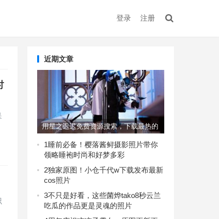
登录
注册
近期文章
时
呆
用星之迟迟免费资源搜索，下载最热的
美图集
1
睡前必备！樱落酱鲟摄影照片带你
领略睡袍时尚和好梦多彩
2
独家原图！小仓千代w下载发布最新
cos照片
3
不只是好看，这些菌烨tako8秒云兰
识
吃瓜的作品更是灵魂的照片