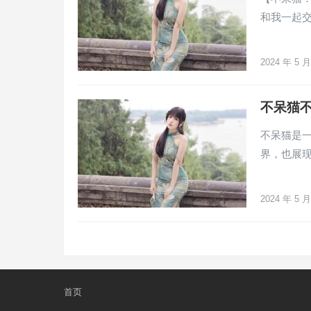
和我一起
2024 年 5 
不呆猫
不呆猫是一
界，也展现了
2024 年 5 
文
章
分
页
首页