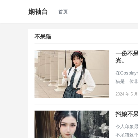
娴袖台
首页
不呆猫
一份不呆
光。
在Cosp
猫是一位非
2024 年 5 
抖娘不
令人印象
不呆猫这个超